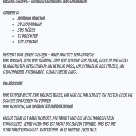
Unsere Gruppe – Herausforderung angenommen!
Gruppe C:
ARMINIA MARTEN
BV Brambauer
SuS Hörde
TV Brechten
TuS Kruckel
Respekt vor jedem Gegner – aber Angst? Fehlanzeige.
Wir wissen, was wir können. Und wir wissen vor allem, dass in der Halle
Kleinigkeiten entscheiden: ein kluger Pass, ein schneller Abschluss, ein
gewonnener Zweikampf. Genau unser Ding.
Die Mission
Wir fahren nicht zur Kreuzstraße, um nur die Hallenluft zu testen oder die
Schuhe spazieren zu führen.
Wir kommen, um
Spuren zu hinterlassen
.
Unser Team ist ambitioniert, motiviert und bis in die Haarspitzen
fokussiert. Jeder weiß: Das ist nicht irgendein Turnier. Das ist die
Stadtmeisterschaft. Dortmund. Alte Herren. Prestige.