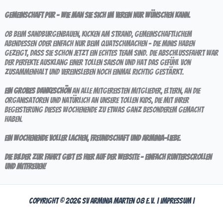
Gemeinschaft pur – wie man sie sich im Verein nur wünschen kann.
Ob beim Sandburgenbauen, Kicken am Strand, gemeinschaftlichem
Abendessen oder einfach nur beim Quatschmachen – die Minis haben
gezeigt, dass sie schon jetzt ein echtes Team sind. Die Abschlussfahrt war
der perfekte Ausklang einer tollen Saison und hat das Gefühl von
Zusammenhalt und Vereinsleben noch einmal richtig gestärkt.
Ein großes Dankeschön
an alle mitgereisten Mitglieder, Eltern, an die
Organisatoren und natürlich an unsere tollen Kids, die mit ihrer
Begeisterung dieses Wochenende zu etwas ganz Besonderem gemacht
haben.
Ein Wochenende voller Lachen, Freundschaft und Arminia-Liebe.
Die Bilder zur Fahrt gibt es hier auf der Website – einfach runterscrollen
und mitfreuen!
Copyright © 2026 SV Arminia Marten 08 e.V. |
Impressum
|