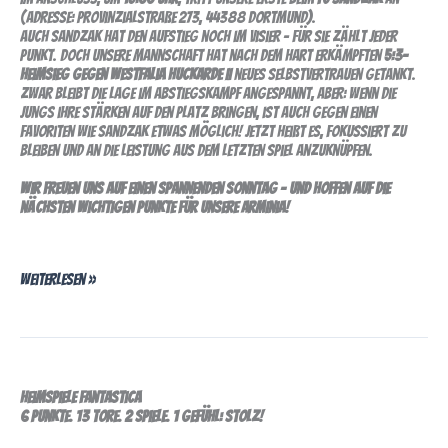
(Adresse: Provinzialstraße 273, 44388 Dortmund).
Auch Sandzak hat den Aufstieg noch im Visier – für sie zählt jeder
Punkt. Doch unsere Mannschaft hat nach dem hart erkämpften
5:3-
Heimsieg gegen Westfalia Huckarde II
neues Selbstvertrauen getankt.
Zwar bleibt die Lage im Abstiegskampf angespannt, aber: Wenn die
Jungs ihre Stärken auf den Platz bringen, ist auch gegen einen
Favoriten wie Sandzak etwas möglich! Jetzt heißt es, fokussiert zu
bleiben und an die Leistung aus dem letzten Spiel anzuknüpfen.
Wir freuen uns auf einen spannenden Sonntag – und hoffen auf die
nächsten wichtigen Punkte für unsere Arminia!
Weiterlesen »
senioren:
6
Heimspiele Fantastica
punkte
6 Punkte. 13 Tore. 2 Spiele. 1 Gefühl: Stolz!
am