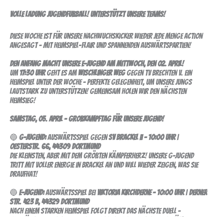
13.spieltag
Volle Ladung Jugendfußball! Unterstützt unsere Teams!
hauptrunde
Diese Woche ist für unsere Nachwuchskicker wieder jede Menge Action
angesagt – mit Heimspiel-Flair und spannenden Auswärtspartien!
Den Anfang macht unsere E-Jugend am Mittwoch, den 02. April!
Um
17:30 Uhr
geht es am
Wischlinger Weg
gegen TV Brechten V. Ein
Heimspiel unter der Woche – perfekte Gelegenheit, um unsere Jungs
lautstark zu unterstützen! Gemeinsam holen wir den nächsten
Heimsieg!
Samstag, 05. April – Großkampftag für unsere Jugend!
🔵
G-Jugend:
Auswärtsspiel gegen
SV Brackel II – 10:00 Uhr
|
Oesterstr. 66, 44309 Dortmund
Die Kleinsten, aber mit dem größten Kämpferherz! Unsere G-Jugend
tritt mit voller Energie in Brackel an und will wieder zeigen, was sie
draufhat!
🔵
E-Jugend:
Auswärtsspiel bei
Viktoria Kirchderne – 10:00 Uhr
|
Derner
Str. 423 B, 44329 Dortmund
Nach einem starken Heimspiel folgt direkt das nächste Duell –