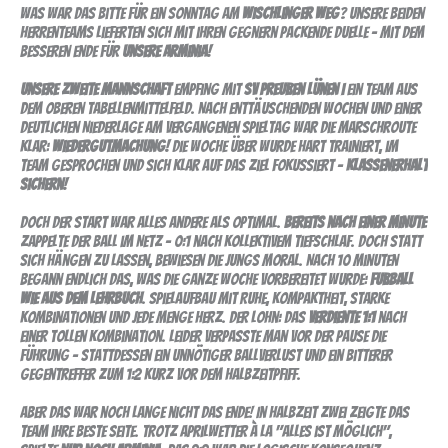
wischlinger
Was war das bitte für ein Sonntag am
Wischlinger Weg
? Unsere beiden
weg
Herrenteams lieferten sich mit ihren Gegnern packende Duelle – mit dem
besseren Ende für
unsere Arminia!
Unsere Zweite Mannschaft
empfing mit
SV Preußen Lünen I
ein Team aus
dem oberen Tabellenmittelfeld. Nach enttäuschenden Wochen und einer
deutlichen Niederlage am vergangenen Spieltag war die Marschroute
klar:
Wiedergutmachung!
Die Woche über wurde hart trainiert, im
Team gesprochen und sich klar auf das Ziel fokussiert –
Klassenerhalt
sichern!
Doch der Start war alles andere als optimal.
Bereits nach einer Minute
zappelte der Ball im Netz – 0:1 nach kollektivem Tiefschlaf. Doch statt
sich hängen zu lassen, bewiesen die Jungs Moral. Nach 10 Minuten
begann endlich das, was die ganze Woche vorbereitet wurde:
Fußball
wie aus dem Lehrbuch
. Spielaufbau mit Ruhe, Kompaktheit, starke
Kombinationen und jede Menge Herz. Der Lohn: das
verdiente 1:1
nach
einer tollen Kombination. Leider verpasste man vor der Pause die
Führung – stattdessen ein unnötiger Ballverlust und ein bitterer
Gegentreffer zum 1:2 kurz vor dem Halbzeitpfiff.
Aber das war noch lange nicht das Ende! In Halbzeit zwei zeigte das
Team ihre beste Seite. Trotz Aprilwetter à la "alles ist möglich",