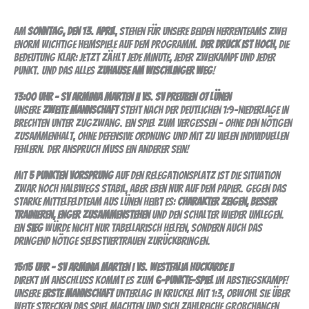
Am
Sonntag, den 13. April
, stehen für unsere beiden Herrenteams zwei
enorm wichtige Heimspiele auf dem Programm.
Der Druck ist hoch
, die
Bedeutung klar: Jetzt zählt jede Minute, jeder Zweikampf und jeder
Punkt. Und das alles
zuhause am Wischlinger Weg
!
13:00 Uhr – SV Arminia Marten II vs. SV Preußen 07 Lünen
Unsere
Zweite Mannschaft
steht nach der deutlichen 1:9-Niederlage in
Brechten unter Zugzwang. Ein Spiel zum Vergessen – ohne den nötigen
Zusammenhalt, ohne defensive Ordnung und mit zu vielen individuellen
Fehlern. Der Anspruch muss ein anderer sein!
Mit
5 Punkten Vorsprung
auf den Relegationsplatz ist die Situation
zwar noch halbwegs stabil, aber eben nur auf dem Papier. Gegen das
starke Mittelfeldteam aus Lünen heißt es:
Charakter zeigen, besser
trainieren, enger zusammenstehen
und den Schalter wieder umlegen.
Ein
Sieg
würde nicht nur tabellarisch helfen, sondern auch das
dringend nötige Selbstvertrauen zurückbringen.
15:15 Uhr – SV Arminia Marten I vs. Westfalia Huckarde II
Direkt im Anschluss kommt es zum
6-Punkte-Spiel
im Abstiegskampf!
Unsere
Erste Mannschaft
unterlag in Kruckel mit 1:3, obwohl sie über
weite Strecken das Spiel machten und sich zahlreiche Großchancen