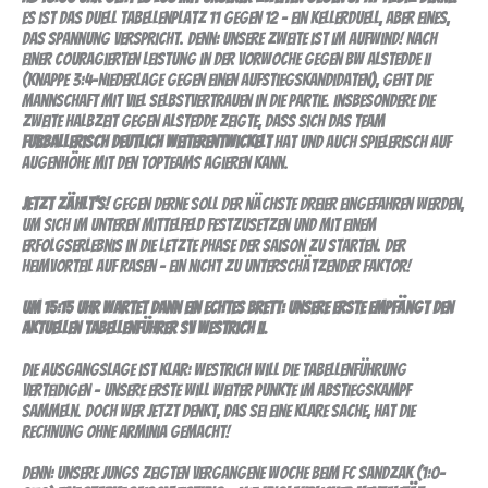
Es ist das Duell Tabellenplatz 11 gegen 12 – ein Kellerduell, aber eines,
das Spannung verspricht. Denn: Unsere Zweite ist im Aufwind! Nach
einer couragierten Leistung in der Vorwoche gegen BW Alstedde II
(knappe 3:4-Niederlage gegen einen Aufstiegskandidaten), geht die
Mannschaft mit viel Selbstvertrauen in die Partie. Insbesondere die
zweite Halbzeit gegen Alstedde zeigte, dass sich das Team
fußballerisch deutlich weiterentwickelt
hat und auch spielerisch auf
Augenhöhe mit den Topteams agieren kann.
Jetzt zählt’s!
Gegen Derne soll der nächste Dreier eingefahren werden,
um sich im unteren Mittelfeld festzusetzen und mit einem
Erfolgserlebnis in die letzte Phase der Saison zu starten. Der
Heimvorteil auf Rasen – ein nicht zu unterschätzender Faktor!
Um 15:15 Uhr wartet dann ein echtes Brett: Unsere Erste empfängt den
aktuellen Tabellenführer SV Westrich II.
Die Ausgangslage ist klar: Westrich will die Tabellenführung
verteidigen – unsere Erste will weiter Punkte im Abstiegskampf
sammeln. Doch wer jetzt denkt, das sei eine klare Sache, hat die
Rechnung ohne Arminia gemacht!
Denn: Unsere Jungs zeigten vergangene Woche beim FC Sandzak (1:0-