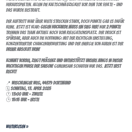
herausspielten. Allein die Kaltschnäuzigkeit vor dem Tor fehlte – und
das wurde bestraft.
Der Auftritt war über weite Strecken stark, doch Punkte gab es dafür
keine. Jetzt ist klar:
Gegen Huckarde muss ein Sieg her!
Nur
2 Punkte
trennen das Team aktuell noch vom Relegationsplatz. Der Druck ist
spürbar, aber auch die Hoffnung: Mit der richtigen Einstellung,
konzentrierter Chancenverwertung und der Energie von außen ist der
Dreier absolut drin!
Kommt vorbei, zeigt Präsenz und unterstützt unsere Jungs in dieser
wichtigen Phase der Saison!
Gemeinsam schaffen wir das.
Jetzt erst
recht!
📍
Wischlinger Weg, 44379 Dortmund
🗓️
Sonntag, 13. April 2025
🕐
13:00 Uhr – Zweite
🕒
15:15 Uhr – Erste
Weiterlesen »