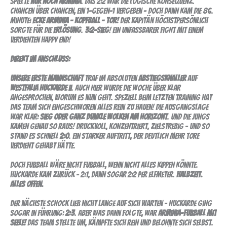
spielte
nur noch Arminia
. Das 2:2 war die logische Konsequenz.
Chancen über Chancen, ein 1-gegen-1 vergeben – doch dann kam die 86.
Minute:
Ecke Arminia – Kopfball – Tor!
Der Kapitän höchstpersönlich
sorgte für die
Erlösung
.
3:2-Sieg
! Ein unfassbarer Fight mit einem
verdienten Happy End!
Direkt im Anschluss:
Unsere Erste Mannschaft
traf im absoluten
Abstiegsknaller
auf
Westfalia Huckarde II
. Auch hier wurde die Woche über klar
angesprochen, worum es nun geht. Speziell beim letzten Training hat
das Team sich eingeschworen alles rein zu hauen! Die Ausgangslage
war klar:
Sieg oder ganz dunkle Wolken am Horizont
. Und die Jungs
kamen genau so raus! Druckvoll, konzentriert, zielstrebig – und so
stand es schnell
2:0
. Ein starker Auftritt, der deutlich mehr Tore
verdient gehabt hätte.
Doch Fußball wäre nicht Fußball, wenn nicht alles kippen könnte.
Huckarde kam zurück – 2:1, dann sogar 2:2 per Elfmeter.
Halbzeit.
Alles offen.
Der nächste Schock ließ nicht lange auf sich warten – Huckarde ging
sogar in Führung:
2:3
. Aber was dann folgte, war
Arminia-Fußball mit
Seele!
Das Team stellte um, kämpfte sich rein und belohnte sich selbst.