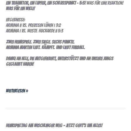
Ein Traumtor, ein Lupfer, ein Schlusspunkt
–
5:3!
Was für eine Reaktion!
Was für ein Wille!
Ergebnisse:
ARMINIA II vs. PREUSSEN LÜNEN I 3:2
ARMINIA I vs. WESTF. HUCKARDE II 5:3
Zwei Heimspiele. Zwei Siege. Sechs Punkte.
Arminia Marten lebt. Kämpft. Und liebt Fußball.
Danke an alle, die mitgefiebert, unterstützt und an unsere Jungs
geglaubt haben!
Weiterlesen »
senioren:
24.spieltag
Heimspieltag am Wischlinger Weg – Jetzt geht's um alles!