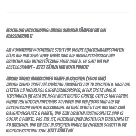
senioren:
23.spieltag
Woche der Entscheidung: Unsere Senioren kämpfen um den
Klassenerhalt!
Am kommenden Wochenende steht für unsere Seniorenmannschaften
alles auf dem Spiel! Beide Teams sind auf Auswärtsmission und
brauchen eure Unterstützung mehr denn je. Es geht um den
Abstiegskampf –
jetzt zählen nur noch Punkte!
Unsere Zweite Mannschaft: Kampf in Brechten (13:00 Uhr)
Unsere Zweite trifft am Samstag auswärts auf TV Brechten II. Nach der
letzten 1:3 Niederlage gegen Balikesirspor, in der trotz einiger
Torchancen die Abläufe noch nicht richtig griffen, geht es nun darum,
wieder den nötigen Rhythmus zu finden und den Rückstand auf die
Abstiegszone weiter auszubauen. Aktuell beträgt der Abstand zum
Relegationsplatz 6 Punkte, und zum direkten Abstiegsplatz sind es
sogar 8 Punkte. Das Ziel ist, weiterhin einen einstelligen Tabellenplatz
zu erreichen, und ein Sieg in Brechten würde ein enormer Schritt in die
richtige Richtung sein!
Jetzt zählt es!