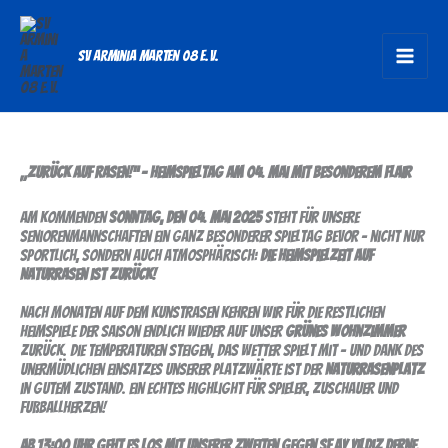
Zum
Inhalt
SV Arminia Marten 08 e.V.
springen
senioren:
26.spieltag
„Zurück auf Rasen!“ – Heimspieltag am 04. Mai mit besonderem Flair
Am kommenden
Sonntag, den 04. Mai 2025
steht für unsere
Seniorenmannschaften ein ganz besonderer Spieltag bevor – nicht nur
sportlich, sondern auch atmosphärisch:
Die Heimspielzeit auf
Naturrasen ist zurück!
Nach Monaten auf dem Kunstrasen kehren wir für die restlichen
Heimspiele der Saison endlich wieder auf unser
grünes Wohnzimmer
zurück. Die Temperaturen steigen, das Wetter spielt mit – und dank des
unermüdlichen Einsatzes unserer Platzwärte ist der
Naturrasenplatz
in gutem Zustand. Ein echtes Highlight für Spieler, Zuschauer und
Fußballherzen!
Ab 13:00 Uhr geht es los mit unserer Zweiten gegen SF Ay Yildiz Derne.