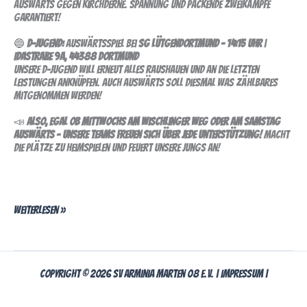
auswärts gegen Kirchderne. Spannung und packende Zweikämpfe
garantiert!
🔵
D-Jugend:
Auswärtsspiel bei
SG Lütgendortmund – 14:15 Uhr
|
Idastraße 9a, 44388 Dortmund
Unsere D-Jugend will erneut alles raushauen und an die letzten
Leistungen anknüpfen. Auch auswärts soll diesmal was Zählbares
mitgenommen werden!
📣
Also, egal ob mittwochs am Wischlinger Weg oder am Samstag
auswärts – unsere Teams freuen sich über jede Unterstützung!
Macht
die Plätze zu Heimspielen und feuert unsere Jungs an!
Weiterlesen »
Copyright © 2026 SV Arminia Marten 08 e.V. |
Impressum
|