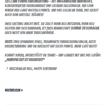
Sieg)
eine starke Saisonleistung
– mit
unglaublicher Mentalität
,
konzentrierter Defensivarbeit und großem Siegeswillen. Der Lohn
waren drei ganz wichtige Punkte. Und das gegen ein Team, das selbst
noch vom Aufstieg träumte!
Diese Leistung macht Mut. Sie zeigt: Wenn alle mitziehen, wenn alle
fighten und sich reinhauen, ist diese Mannschaft
schwer zu schlagen
.
Auch nicht von einem Tabellenführer.
Fazit:
Zwei spannende Spiele, traumhafte Fußballbedingungen, beste
Rasenstimmung und die Aussicht auf sechs Punkte. Mehr geht nicht!
Kommt vorbei, unterstützt die Teams – und genießt mit uns das Gefühl:
„Heimspielzeit ist Rasenzeit!“
📍 Wischlinger Weg, 44379 Dortmund
Weiterlesen »