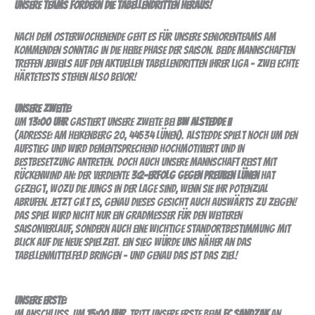
Unsere Teams fordern die Tabellendritten heraus!
senioren:
25.spieltag
Nach dem Osterwochenende geht es für unsere Seniorenteams am
kommenden Sonntag in die heiße Phase der Saison. Beide Mannschaften
treffen jeweils auf den aktuellen Tabellendritten ihrer Liga – zwei echte
Härtetests stehen also bevor!
Unsere Zweite:
Um
13:00 Uhr
gastiert unsere Zweite bei
BW Alstedde II
(Adresse: Am Heikenberg 20, 44534 Lünen). Alstedde spielt noch um den
Aufstieg und wird dementsprechend hochmotiviert und in
Bestbesetzung antreten. Doch auch unsere Mannschaft reist mit
Rückenwind an: Der verdiente
3:2-Erfolg gegen Preußen Lünen
hat
gezeigt, wozu die Jungs in der Lage sind, wenn sie ihr Potenzial
abrufen. Jetzt gilt es, genau dieses Gesicht auch auswärts zu zeigen!
Das Spiel wird nicht nur ein Gradmesser für den weiteren
Saisonverlauf, sondern auch eine wichtige Standortbestimmung mit
Blick auf die neue Spielzeit. Ein Sieg würde uns näher an das
Tabellenmittelfeld bringen – und genau das ist das Ziel!
Unsere Erste:
Im Anschluss, um
15:00 Uhr
, tritt unsere Erste beim
FC Sandzak
an