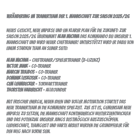
saison
2025/26:
Veränderung im Trainerteam der 1. Mannschaft zur Saison 2025/26
neues
team,
Neues Gesicht, neue Impulse und ein klarer Plan für die Zukunft: Zur
neuer
Saison 2025/26 übernimmt
Alan Michna
das Kommando bei unserer 1.
drive!
Mannschaft und wird neuer Cheftrainer! Unterstützt wird er dabei von
einem starken Team an seiner Seite:
Alan Michna
- Cheftrainer/Spielertrainer (B-Lizenz)
Victor Janik
- Co-Trainer
Marcin Trajdos
- Co-Trainer
Dominik Leskosek
- Co-Trainer
Cem Lehmbecker
- Torwarttrainer
Thorsten Haberecht
- Allrounder
Mit frischer Energie, neuen Ideen und voller Motivation startet das
neue Trainerteam in die kommende Spielzeit. Ziel ist es, gemeinsam neue
Impulse zu setzen, die Mannschaft kontinuierlich weiterzuentwickeln
und das Potenzial unserer Jungs bestmöglich auszuschöpfen.
Leidenschaft, Teamgeist und harte Arbeit werden die Grundpfeiler für
den Weg nach vorne sein.