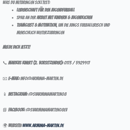
Was du mitbringen solltest:
Leidenschaft für den Jugendfußball
Spaß an der
Arbeit mit Kindern & Jugendlichen
Teamgeist & Motivation
, um die Jungs fußballerisch und
menschlich weiterzubringen
Melde dich jetzt!
📞
Markus Kinert (2. Vorsitzender):
0173 / 5929917
📧
E-Mail:
info@arminia-marten.de
📱
Instagram:
@svarminiamarten08
📘
Facebook:
@svarminiamarten08ev
🌍
Website:
www.arminia-marten.de